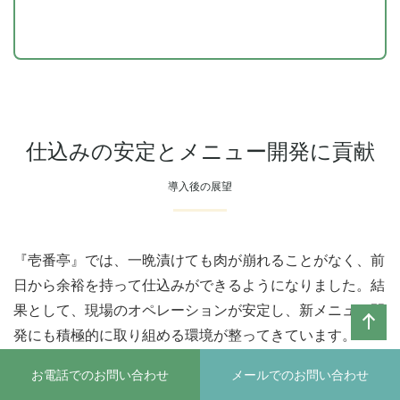
も好評とのことです。
また、新メニュー「ドラゴンステーキ（牛肩ロー
ス）」では、最後までタレの味がしっかり絡み、
ジューシーさが続くと評判です。「今まで提供を
迷っていた部位が、看板メニューに育っていくか
仕込みの安定とメニュー開発に貢献
もしれない」と期待が寄せられています。
導入後の展望
『壱番亭』では、一晩漬けても肉が崩れることがなく、前
日から余裕を持って仕込みができるようになりました。結
果として、現場のオペレーションが安定し、新メニュー開
発にも積極的に取り組める環境が整ってきています。
ペー
お電話でのお問い合わせ
メールでのお問い合わせ
「『ヴィネッタ』は手間をかけずに肉の質を高められる調