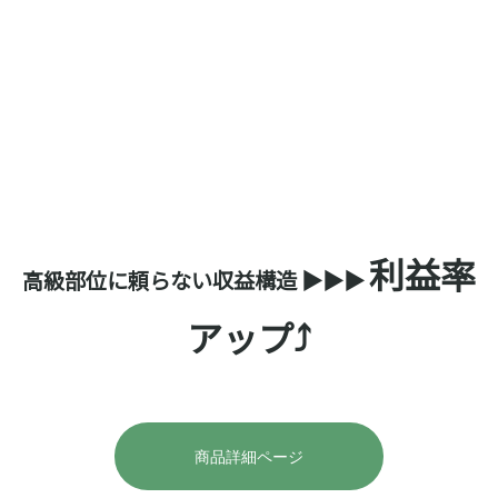
長時間煮込み不要
⇒
人件費削減
利益率
高級部位に頼らない収益構造 ▶▶▶
アップ
⤴️
商品詳細ページ