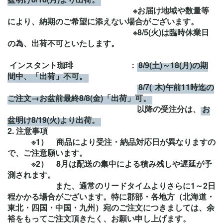
※お届け地域や数量等
により、納期のご希望に添えない場合がございます。
※8/5(火)は臨時休業日
の為、出荷不可といたします。
インスタント珈琲 ：
8/9(土)～18(月)の期
間中、「出荷」不可。
8/7(
木)午前11時迄の
ご注文→お盆前最終8/8(金)「出荷」可。
以降の受注分は、
お
盆明け8/19(火)より出荷。
2.
注意事項
※1） 商品により受注・納品対応日が異なりますの
で、ご注意願います。
※2）
8
月は
配送の集中による積み残しや遅延が予
測されます。
また、通常のリードタイムよりさらに1～2日
程かかる場合がございます。特に郡部・各地方（北海道・
東北・四国・中国・九州）宛のご注文につきましては、余
裕をもってご注文頂きたく、お願い申し上げます。