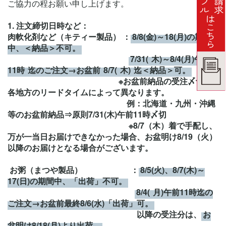
ご協力の程お願い申し上げます。
1.
注文締切日時など：
肉軟化剤など（キティー製品） ：
8/8(金)～18(月)の期間
中、＜納品＞不可。
7/31(
木)～8/4(月)午前
11時
迄のご注文→お盆前
8/7(
木)
迄＜納品＞可。
※お盆前納品の受注〆切は
各地方のリードタイムによって異なります。
例：北海道・九州・沖縄
等のお盆前納品⇒原則7/31(木)午前11時〆切
※8/7（木）着で手配し、
万が一当日お届けできなかった場合、お盆明け
8/19
（火）
以降のお届けとなる場合がございます。
お粥（まつや製品） ：
8/5(火)、8/7(木)～
17(日)の期間中、「出荷」不可。
8/4(
月)午前11時迄の
ご注文→お盆前最終8/6(水)「出荷」可。
以降の受注分は、
お
盆明け8/18(月)より出荷。