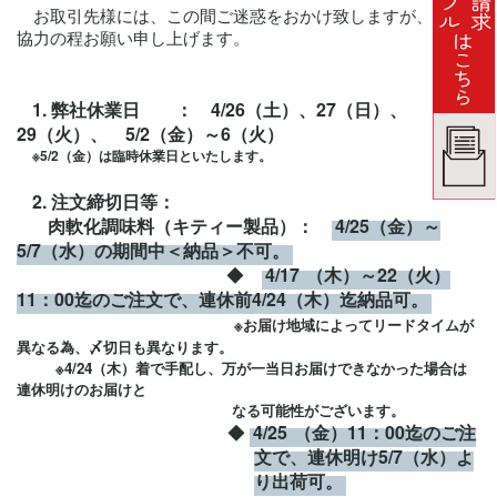
お取引先様には、この間ご迷惑をおかけ致しますが、何卒ご
協力の程お願い申し上げます。
1.
弊社休業日 ： 4/26（土）、27（日）、
29（火）、 5/2（金）～6（火）
※5/2（金）は臨時休業日といたします。
2.
注文締切日等：
肉軟化調味料（キティー製品）：
4/25（金）～
5/7（水）の期間中＜納品＞不可。
◆
4/17
（木）～22（火）
11：00迄のご注文で、連休前4/24（木）迄納品可。
※お届け地域によってリードタイムが
異なる為、〆切日も異なります。
※4/24（木）着で手配し、万が一当日お届けできなかった場合は
連休明けのお届けと
なる可能性がございます。
◆
4/25
（金）11：00迄のご注
文で、連休明け5/7（水）よ
り出荷可。