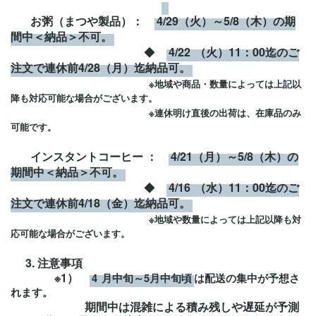
お粥（まつや製品）：
4/29（火）～5/8（木）の期
間中＜納品＞不可。
◆
4/22
（火）11：00迄のご
注文で連休前4/28（月）迄納品可。
※地域や商品・数量によっては上記以
降も対応可能な場合がございます。
※連休明け直後の出荷は、在庫品のみ
可能です。
インスタントコーヒー ：
4/21（月）～5/8（木）の
期間中＜納品＞不可。
◆
4/16
（水）11：00迄のご
注文で連休前4/18（金）迄納品可。
※地域や数量によっては上記以降も対
応可能な場合がございます。
3.
注意事項
※1）
4
月中旬～5月中旬頃
は配送の集中が予想さ
れます。
期間中
は混雑による積み残しや遅延が予測